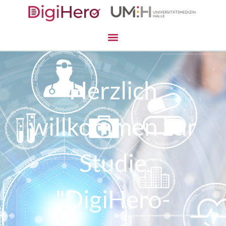
Herzlich
willkommen zur
Studie
"DigiHero-