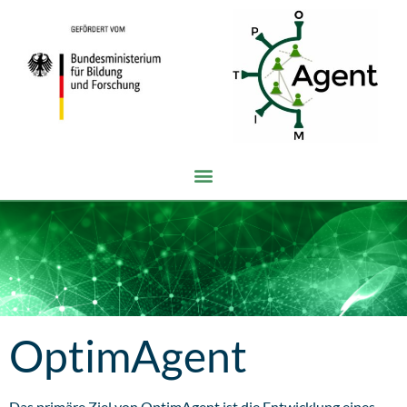
OptimAgent
Das primäre Ziel von OptimAgent ist die Entwicklung eines